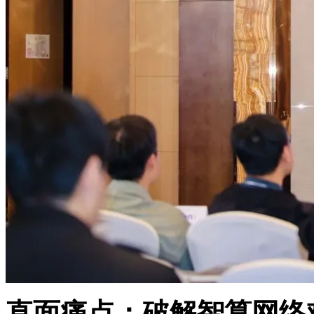
直面痛点：破解智算网