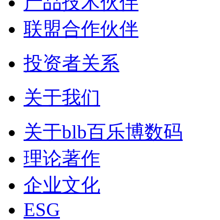
产品技术伙伴
联盟合作伙伴
投资者关系
关于我们
关于blb百乐博数码
理论著作
企业文化
ESG