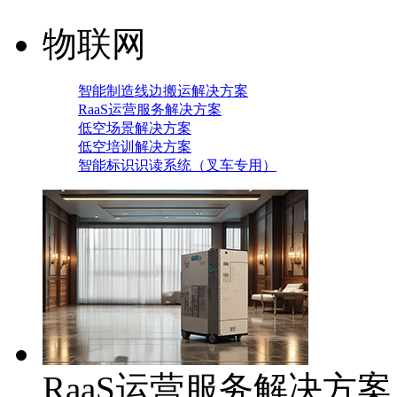
物联网
智能制造线边搬运解决方案
RaaS运营服务解决方案
低空场景解决方案
低空培训解决方案
智能标识识读系统（叉车专用）
RaaS运营服务解决方案