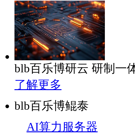
blb百乐博研云 研制
了解更多
blb百乐博鲲泰
AI算力服务器