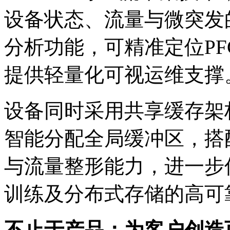
设备状态、流量与微
分析功能，可精准定位PF
提供轻量化可视运维支撑
设备同时采用共享缓存架构
智能分配全局缓冲区，搭
与流量整形能力，进一步优
训练及分布式存储的高可
不止于产品：为客户创