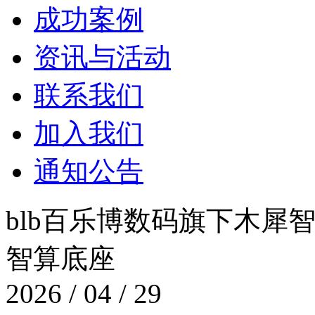
成功案例
资讯与活动
联系我们
加入我们
通知公告
blb百乐博数码旗下木犀智能发
智算底座
2026 / 04 / 29