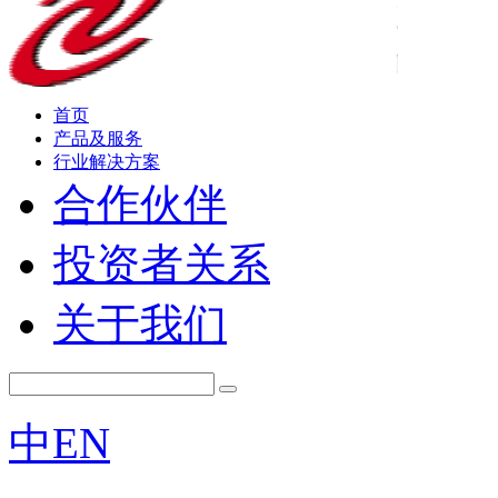
首页
产品及服务
行业解决方案
合作伙伴
投资者关系
关于我们
中
EN