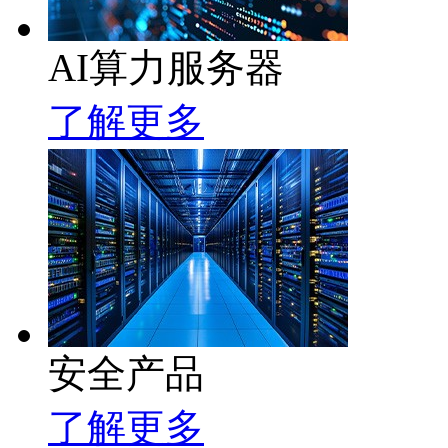
AI算力服务器
了解更多
安全产品
了解更多