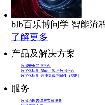
blb百乐博问学 智能流
了解更多
产品及解决方案
数据安全管控平台
数字化应用-Bluenic客户数据平台
数字化应用-云捷集成中间件（ESB）
服务
数据治理咨询与实施服务