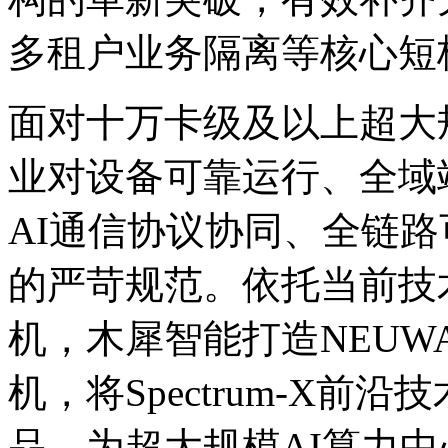
多租户业务隔离等核心短
面对十万卡级及以上超大规模
业对设备可靠运行、全域
AI通信协议协同、全链
的严苛规范。依托当前技
机，木犀智能打造NEUWA
机，将Spectrum-
品，为超大规模AI算力中