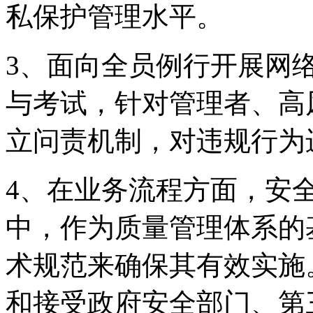
私保护管理水平。
3、面向全员例行开
与考试，针对管理者
立问责机制，对违规行
4、在业务流程方面
中，作为质量管理体系的
术规范来确保其有效实施。
和接受政府安全部门