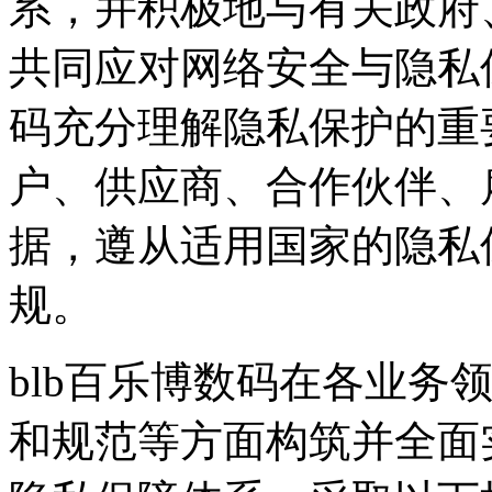
系，并积极地与有关政府
共同应对网络安全与隐私保
码充分理解隐私保护的重要性
户、供应商、合作伙
据，遵从适用国家的
规。
blb百乐博数码在各业务领域从政
和规范等方面构筑并全面