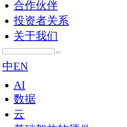
合作伙伴
投资者关系
关于我们
中
EN
AI
数据
云