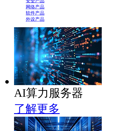
安全产品
网络产品
软件产品
外设产品
AI算力服务器
了解更多