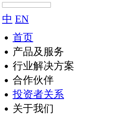
中
EN
首页
产品及服务
行业解决方案
合作伙伴
投资者关系
关于我们