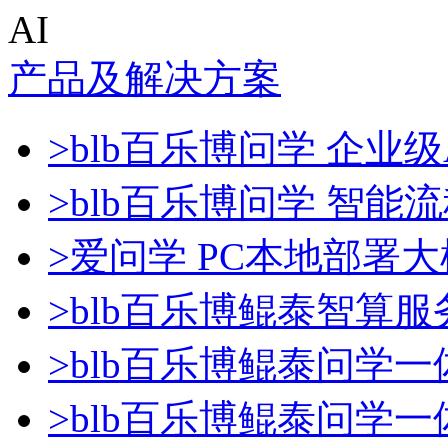
AI
产品及解决方案
>blb百乐博问学 企业级A
>blb百乐博问学 智能
>爱问学 PC本地部署
>blb百乐博鲲泰智算服
>blb百乐博鲲泰问学一
>blb百乐博鲲泰问学一体