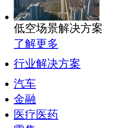
低空场景解决方案
了解更多
行业解决方案
汽车
金融
医疗医药