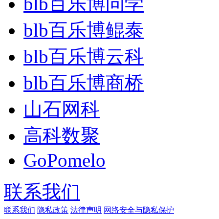
blb百乐博问学
blb百乐博鲲泰
blb百乐博云科
blb百乐博商桥
山石网科
高科数聚
GoPomelo
联系我们
联系我们
隐私政策
法律声明
网络安全与隐私保护