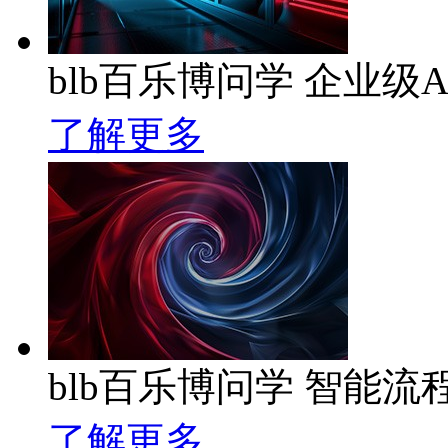
blb百乐博问学 企业级A
了解更多
blb百乐博问学 智能流
了解更多