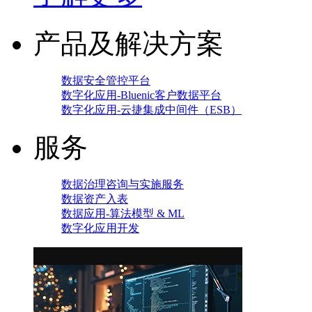
产品及解决方案
数据安全管控平台
数字化应用-Bluenic客户数据平台
数字化应用-云捷集成中间件（ESB）
服务
数据治理咨询与实施服务
数据资产入表
数据应用-算法模型 & ML
数字化应用开发