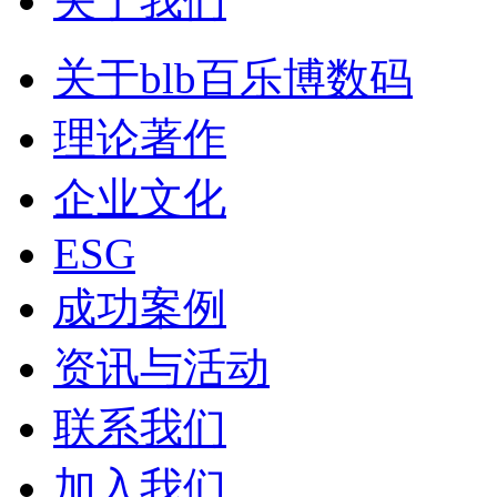
关于我们
关于blb百乐博数码
理论著作
企业文化
ESG
成功案例
资讯与活动
联系我们
加入我们