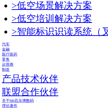
>低空场景解决方案
>低空培训解决方案
>智能标识识读系统（
汽车
金融
医疗医药
零售
运营商
制造
产品技术伙伴
联盟合作伙伴
关于blb百乐博数码
理论著作