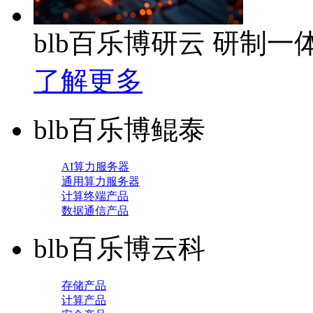
blb百乐博研云 研制
了解更多
blb百乐博鲲泰
AI算力服务器
通用算力服务器
计算终端产品
数据通信产品
blb百乐博云科
存储产品
计算产品